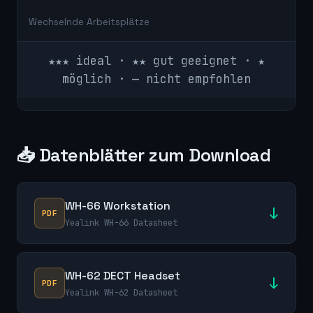
Wechselnde Arbeitsplätze
★★★ ideal · ★★ gut geeignet · ★
möglich · — nicht empfohlen
📥 Datenblätter zum Download
WH-66 Workstation
↓
PDF
Yealink WH-66 Datasheet
WH-62 DECT Headset
↓
PDF
Yealink WH-62 Datasheet