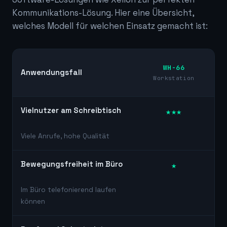
Kommunikations-Lösung. Hier eine Übersicht,
welches Modell für welchen Einsatz gemacht ist:
W
WH-66
Anwendungsfall
D
Workstation
He
Vielnutzer am Schreibtisch
★★★
Viele Anrufe, hohe Qualität
Bewegungsfreiheit im Büro
★
Im Büro telefonierend laufen
können