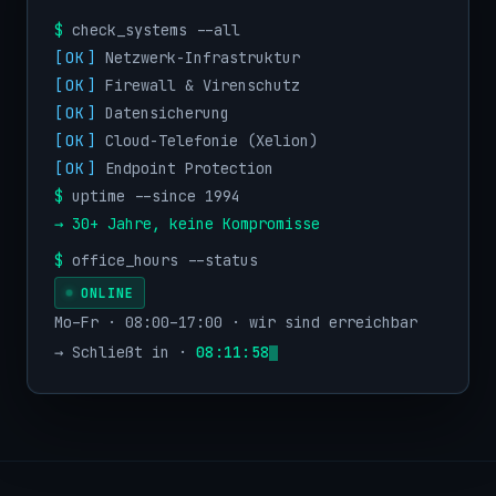
$
check_systems --all
[
OK
]
Netzwerk-Infrastruktur
[
OK
]
Firewall & Virenschutz
[
OK
]
Datensicherung
[
OK
]
Cloud-Telefonie (Xelion)
[
OK
]
Endpoint Protection
$
uptime --since 1994
→ 30+ Jahre, keine Kompromisse
$
office_hours --status
ONLINE
Mo–Fr · 08:00–17:00 · wir sind erreichbar
→
Schließt in
·
08:11:57