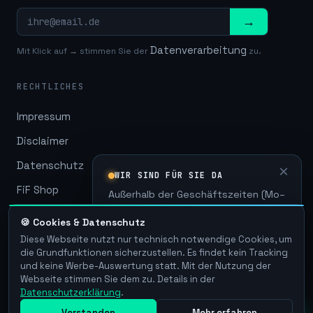
→
Datenverarbeitung
Mit Klick auf → stimmen Sie der
zu.
RECHTLICHES
Impressum
Disclaimer
Datenschutz
×
WIR SIND FÜR SIE DA
FiF Shop
Außerhalb der Geschäftszeiten (Mo–
Fr · 08:00–17:00). Hinterlassen Sie
Kundenportal
🍪 Cookies & Datenschutz
uns eine Nachricht!
Diese Webseite nutzt nur technisch notwendige Cookies, um
die Grundfunktionen sicherzustellen. Es findet kein Tracking
Chat starten
→
und keine Werbe-Auswertung statt. Mit der Nutzung der
Webseite stimmen Sie dem zu. Details in der
©
2026
FiF-IT GmbH — Alle Rechte vorbehalten
Datenschutzerklärung
.
// Läuft bei uns. Läuft bei Ihnen. Weil es
Einfach
Verstanden
Mehr erfahren