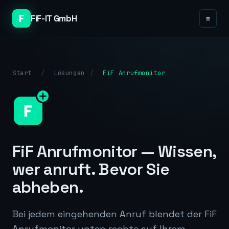
FiF-IT GmbH
≡
Start
/
Lösungen
/
FiF Anrufmonitor
FiF Anrufmonitor — Wissen,
wer anruft. Bevor Sie
abheben.
Bei jedem eingehenden Anruf blendet der FiF
Anrufmonitor unten rechts auf Ihrem