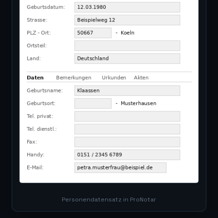
Personendatensatz in ProNotar